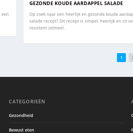
GEZONDE KOUDE AARDAPPEL SALADE
r een
Op zoek naar een heerlijk en gezonde koude aarda
salade recept? Dit recept is simpel, heerlijk en zit vo
resistent zetmeel.
1
CATEGORIEËN
Gezondheid
Bewust eten