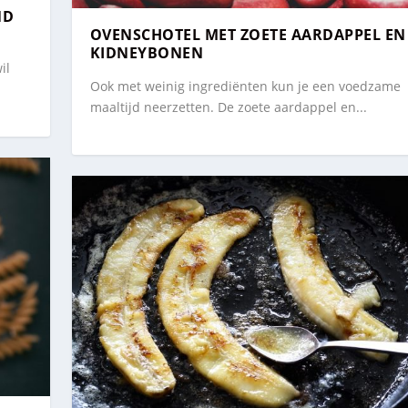
ND
OVENSCHOTEL MET ZOETE AARDAPPEL EN
KIDNEYBONEN
il
Ook met weinig ingrediënten kun je een voedzame
maaltijd neerzetten. De zoete aardappel en...