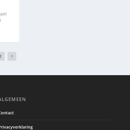
ppel
l
2
ALGEMEEN
Contact
Privacyverklaring