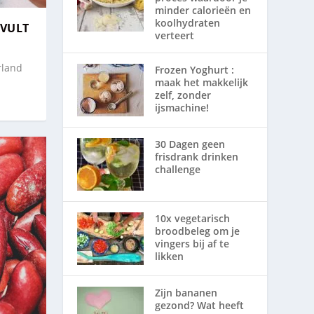
minder calorieën en
koolhydraten
 VULT
verteert
rland
Frozen Yoghurt :
maak het makkelijk
zelf, zonder
ijsmachine!
30 Dagen geen
frisdrank drinken
challenge
10x vegetarisch
broodbeleg om je
vingers bij af te
likken
Zijn bananen
gezond? Wat heeft