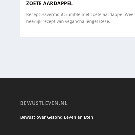
ZOETE AARDAPPEL
Recept Havermoutcrumble met zoete aardappel Wee
heerlijk recept van veganchallenge! Deze...
BEWUSTLEVEN.NL
Bewust over Gezond Leven en Eten