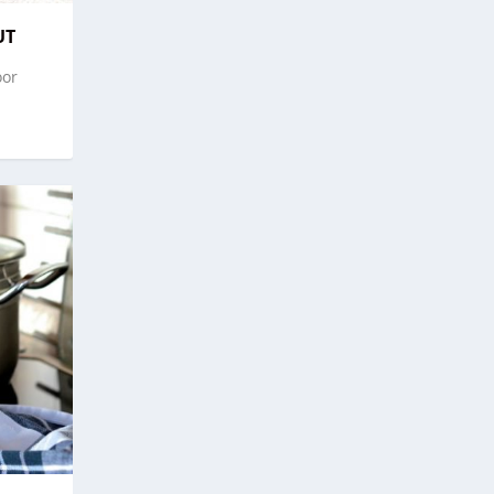
UT
oor