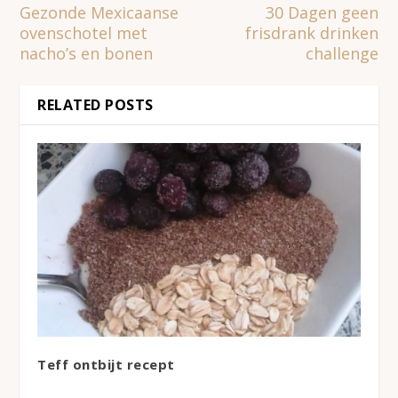
Gezonde Mexicaanse
30 Dagen geen
ovenschotel met
frisdrank drinken
nacho’s en bonen
challenge
RELATED POSTS
Teff ontbijt recept