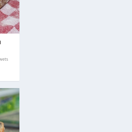
N
wets