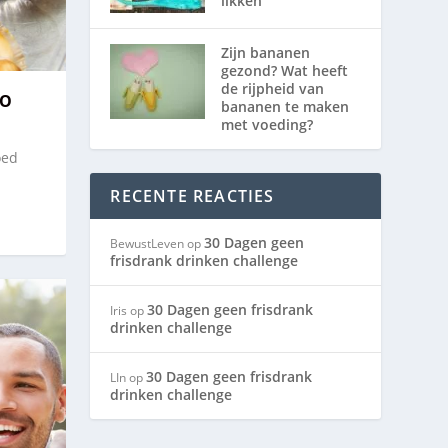
likken
Zijn bananen
gezond? Wat heeft
de rijpheid van
ZO
bananen te maken
met voeding?
oed
RECENTE REACTIES
30 Dagen geen
BewustLeven
op
frisdrank drinken challenge
30 Dagen geen frisdrank
Iris
op
drinken challenge
30 Dagen geen frisdrank
LIn
op
drinken challenge