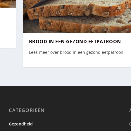
E
BROOD IN EEN GEZOND EETPATROON
Lees meer over brood in een gezond eetpatroon
CATEGORIEËN
Gezondheid