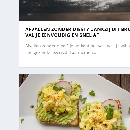
AFVALLEN ZONDER DIEET? DANKZIJ DIT B
VAL JE EENVOUDIG EN SNEL AF
Afvallen zonder dieet? Je herkent het vast wel. Je wilt
een gezonde levensstijl aannemen...