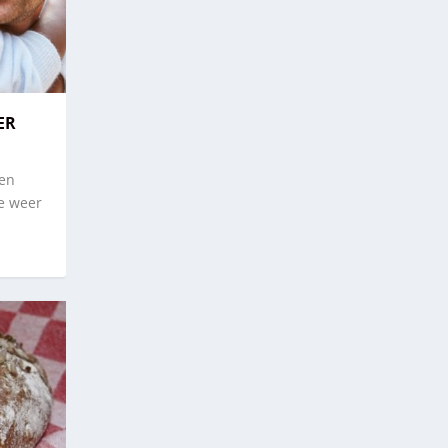
ER
 en
je weer