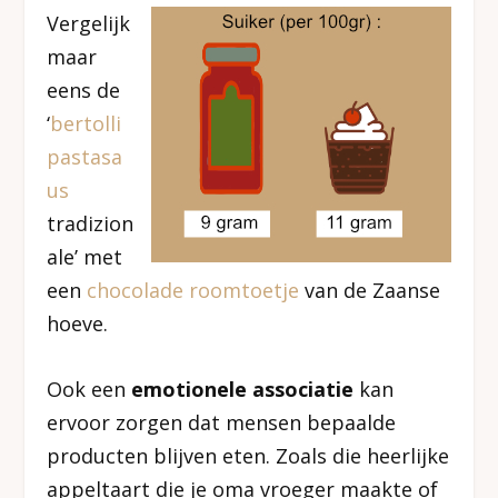
Vergelijk
maar
eens de
‘
bertolli
pastasa
us
tradizion
ale’ met
een
chocolade roomtoetje
van de Zaanse
hoeve.
Ook een
emotionele associatie
kan
ervoor zorgen dat mensen bepaalde
producten blijven eten. Zoals die heerlijke
appeltaart die je oma vroeger maakte of