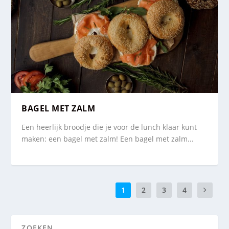
BAGEL MET ZALM
Een heerlijk broodje die je voor de lunch klaar kunt
maken: een bagel met zalm! Een bagel met zalm...
1
2
3
4