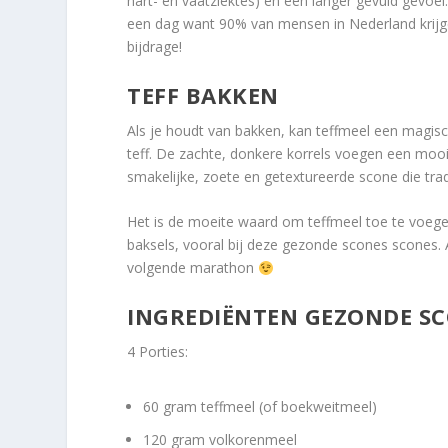
hart- en vaatziektes) en een langer gevuld gevoel
een dag want 90% van mensen in Nederland krij
bijdrage!
TEFF BAKKEN
Als je houdt van bakken, kan teffmeel een magisc
teff. De zachte, donkere korrels voegen een mooie
smakelijke, zoete en getextureerde scone die trad
Het is de moeite waard om teffmeel toe te voegen
baksels, vooral bij deze gezonde scones scones. Als
volgende marathon
INGREDIËNTEN GEZONDE S
4 Porties:
60 gram teffmeel (of boekweitmeel)
120 gram volkorenmeel