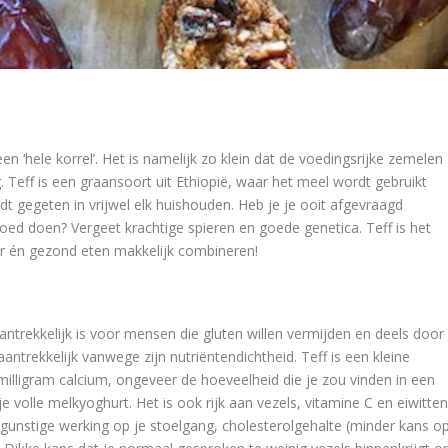
een ‘hele korrel’. Het is namelijk zo klein dat de voedingsrijke zemelen
 Teff is een graansoort uit Ethiopië, waar het meel wordt gebruikt
ordt gegeten in vrijwel elk huishouden. Heb je je ooit afgevraagd
ed doen? Vergeet krachtige spieren en goede genetica. Teff is het
r én gezond eten makkelijk combineren!
ntrekkelijk is voor mensen die gluten willen vermijden en deels door
 aantrekkelijk vanwege zijn nutriëntendichtheid. Teff is een kleine
milligram calcium, ongeveer de hoeveelheid die je zou vinden in een
e volle melkyoghurt. Het is ook rijk aan vezels, vitamine C en eiwitten
 gunstige werking op je stoelgang, cholesterolgehalte (minder kans o