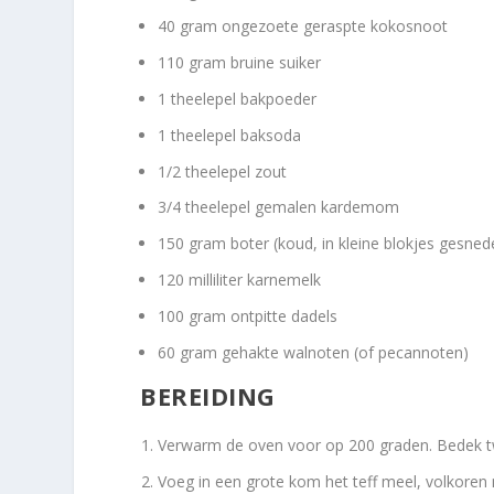
40 gram ongezoete geraspte kokosnoot
110 gram bruine suiker
1 theelepel bakpoeder
1 theelepel baksoda
1/2 theelepel zout
3/4 theelepel gemalen kardemom
150 gram boter (koud, in kleine blokjes gesned
120 milliliter karnemelk
100 gram ontpitte dadels
60 gram gehakte walnoten (of pecannoten)
BEREIDING
Verwarm de oven voor op 200 graden. Bedek t
Voeg in een grote kom het teff meel, volkoren