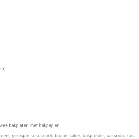
en)
wee bakplaten met bakpapier.
 meel, geraspte kokosnoot, bruine suiker, bakpoeder, baksoda, zout