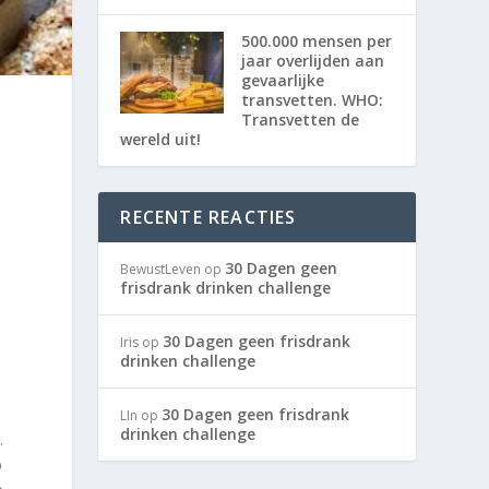
500.000 mensen per
jaar overlijden aan
gevaarlijke
transvetten. WHO:
Transvetten de
wereld uit!
RECENTE REACTIES
30 Dagen geen
BewustLeven
op
frisdrank drinken challenge
30 Dagen geen frisdrank
Iris
op
drinken challenge
30 Dagen geen frisdrank
LIn
op
drinken challenge
.
p