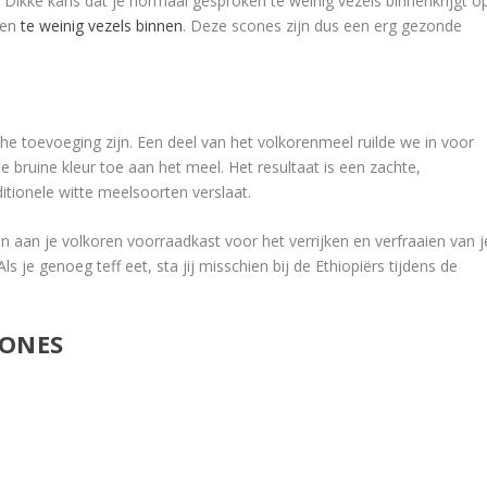
. Dikke kans dat je normaal gesproken te weinig vezels binnenkrijgt o
gen
te weinig vezels binnen
. Deze scones zijn dus een erg gezonde
he toevoeging zijn. Een deel van het volkorenmeel ruilde we in voor
 bruine kleur toe aan het meel. Het resultaat is een zachte,
itionele witte meelsoorten verslaat.
 aan je volkoren voorraadkast voor het verrijken en verfraaien van j
 je genoeg teff eet, sta jij misschien bij de Ethiopiërs tijdens de
CONES