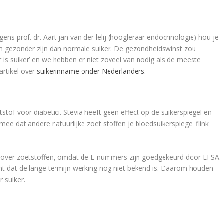
lgens prof. dr. Aart jan van der lelij (hoogleraar endocrinologie) hou je
en gezonder zijn dan normale suiker. De gezondheidswinst zou
er is suiker’ en we hebben er niet zoveel van nodig als de meeste
artikel over
suikerinname onder Nederlanders
.
stof voor diabetici. Stevia heeft geen effect op de suikerspiegel en
ee dat andere natuurlijke zoet stoffen je bloedsuikerspiegel flink
is over zoetstoffen, omdat de E-nummers zijn goedgekeurd door EFSA
nt dat de lange termijn werking nog niet bekend is. Daarom houden
r suiker.