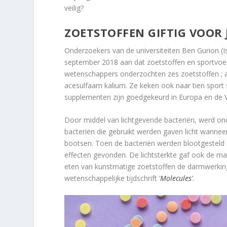
veilig?
ZOETSTOFFEN GIFTIG VOOR
Onderzoekers van de universiteiten Ben Gurion (I
september 2018 aan dat zoetstoffen en sportvoed
wetenschappers onderzochten zes zoetstoffen ; 
acesulfaam kalium. Ze keken ook naar tien sport
supplementen zijn goedgekeurd in Europa en de V
Door middel van lichtgevende bacteriën, werd ond
bacteriën die gebruikt werden gaven licht wanne
bootsen. Toen de bacteriën werden blootgesteld aa
effecten gevonden. De lichtsterkte gaf ook de ma
eten van kunstmatige zoetstoffen de darmwerking
wetenschappelijke tijdschrift ‘
Molecules
’.