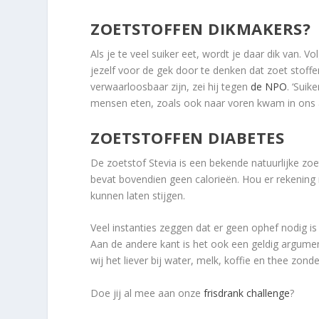
ZOETSTOFFEN DIKMAKERS?
Als je te veel suiker eet, wordt je daar dik van. Vo
jezelf voor de gek door te denken dat zoet stoff
verwaarloosbaar zijn, zei hij tegen
de NPO
. ‘Suik
mensen eten, zoals ook naar voren kwam in ons 
ZOETSTOFFEN DIABETES
De zoetstof Stevia is een bekende natuurlijke zoet
bevat bovendien geen calorieën. Hou er rekening m
kunnen laten stijgen.
Veel instanties zeggen dat er geen ophef nodig 
Aan de andere kant is het ook een geldig argume
wij het liever bij water, melk, koffie en thee zonde
Doe jij al mee aan onze
frisdrank challenge
?