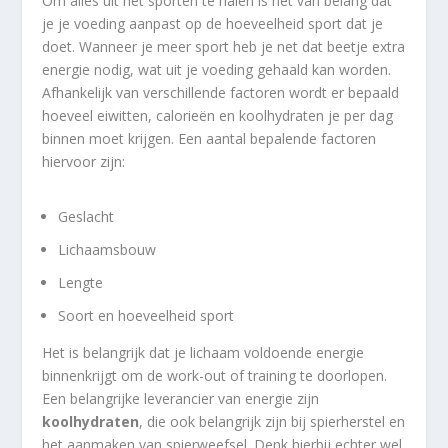
Om alles uit het sporten te halen is het van belang dat
je je voeding aanpast op de hoeveelheid sport dat je
doet. Wanneer je meer sport heb je net dat beetje extra
energie nodig, wat uit je voeding gehaald kan worden.
Afhankelijk van verschillende factoren wordt er bepaald
hoeveel eiwitten, calorieën en koolhydraten je per dag
binnen moet krijgen. Een aantal bepalende factoren
hiervoor zijn:
Geslacht
Lichaamsbouw
Lengte
Soort en hoeveelheid sport
Het is belangrijk dat je lichaam voldoende energie
binnenkrijgt om de work-out of training te doorlopen.
Een belangrijke leverancier van energie zijn
koolhydraten
, die ook belangrijk zijn bij spierherstel en
het aanmaken van spierweefsel. Denk hierbij echter wel