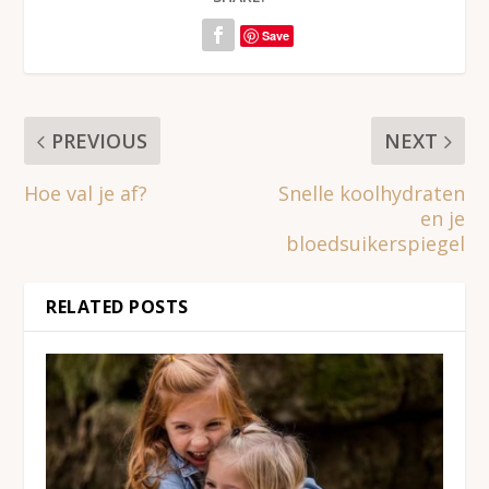
Save
PREVIOUS
NEXT
Hoe val je af?
Snelle koolhydraten
en je
bloedsuikerspiegel
RELATED POSTS