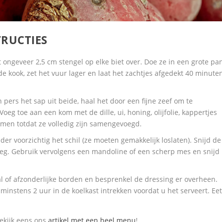
TRUCTIES
 ongeveer 2,5 cm stengel op elke biet over. Doe ze in een grote pa
e kook, zet het vuur lager en laat het zachtjes afgedekt 40 minute
 pers het sap uit beide, haal het door een fijne zeef om te
oeg toe aan een kom met de dille, ui, honing, olijfolie, kappertjes
samen totdat ze volledig zijn samengevoegd.
er voorzichtig het schil (ze moeten gemakkelijk loslaten). Snijd de
eg. Gebruik vervolgens een mandoline of een scherp mes en snijd
al of afzonderlijke borden en besprenkel de dressing er overheen.
minstens 2 uur in de koelkast intrekken voordat u het serveert. Ee
ekijk eens ons
artikel met een heel menu
!