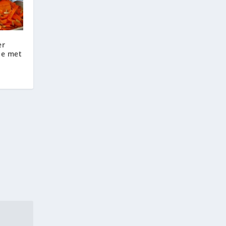
er
de met