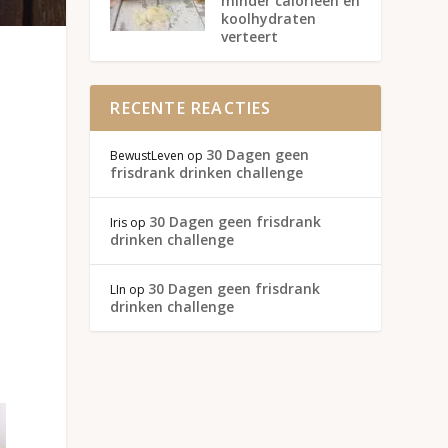
minder calorieën en
koolhydraten
verteert
RECENTE REACTIES
30 Dagen geen
BewustLeven
op
frisdrank drinken challenge
30 Dagen geen frisdrank
Iris
op
drinken challenge
30 Dagen geen frisdrank
LIn
op
drinken challenge