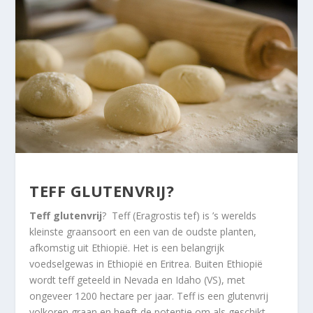
TEFF GLUTENVRIJ?
Teff glutenvrij
? Teff (Eragrostis tef) is ’s werelds
kleinste graansoort en een van de oudste planten,
afkomstig uit Ethiopië. Het is een belangrijk
voedselgewas in Ethiopië en Eritrea. Buiten Ethiopië
wordt teff geteeld in Nevada en Idaho (VS), met
ongeveer 1200 hectare per jaar. Teff is een glutenvrij
volkoren graan en heeft de potentie om als geschikt