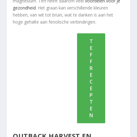
magnesium. Teff heeft daarom veel
voordelen voor je
gezondheid
. Het graan kan verschillende kleuren
hebben, van wit tot bruin, wat te danken is aan het
hoge gehalte aan fenolische verbindingen.
T
E
F
F
R
E
C
E
P
T
E
N
OUTBACK HARVEST EN