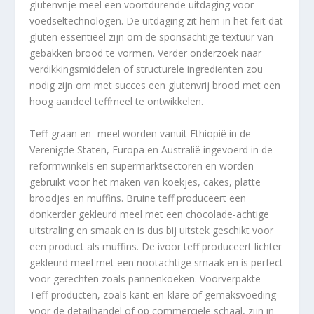
glutenvrije meel een voortdurende uitdaging voor
voedseltechnologen. De uitdaging zit hem in het feit dat
gluten essentieel zijn om de sponsachtige textuur van
gebakken brood te vormen. Verder onderzoek naar
verdikkingsmiddelen of structurele ingrediënten zou
nodig zijn om met succes een glutenvrij brood met een
hoog aandeel teffmeel te ontwikkelen.
Teff-graan en -meel worden vanuit Ethiopië in de
Verenigde Staten, Europa en Australië ingevoerd in de
reformwinkels en supermarktsectoren en worden
gebruikt voor het maken van koekjes, cakes, platte
broodjes en muffins. Bruine teff produceert een
donkerder gekleurd meel met een chocolade-achtige
uitstraling en smaak en is dus bij uitstek geschikt voor
een product als muffins. De ivoor teff produceert lichter
gekleurd meel met een nootachtige smaak en is perfect
voor gerechten zoals pannenkoeken. Voorverpakte
Teff-producten, zoals kant-en-klare of gemaksvoeding
voor de detailhandel of op commerciële schaal, zijn in