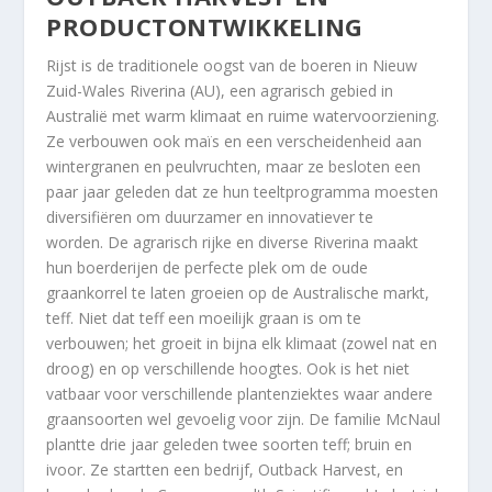
PRODUCTONTWIKKELING
Rijst is de traditionele oogst van de boeren in Nieuw
Zuid-Wales Riverina (AU), een agrarisch gebied in
Australië met warm klimaat en ruime watervoorziening.
Ze verbouwen ook maïs en een verscheidenheid aan
wintergranen en peulvruchten, maar ze besloten een
paar jaar geleden dat ze hun teeltprogramma moesten
diversifiëren om duurzamer en innovatiever te
worden. De agrarisch rijke en diverse Riverina maakt
hun boerderijen de perfecte plek om de oude
graankorrel te laten groeien op de Australische markt,
teff. Niet dat teff een moeilijk graan is om te
verbouwen; het groeit in bijna elk klimaat (zowel nat en
droog) en op verschillende hoogtes. Ook is het niet
vatbaar voor verschillende plantenziektes waar andere
graansoorten wel gevoelig voor zijn. De familie McNaul
plantte drie jaar geleden twee soorten teff; bruin en
ivoor. Ze startten een bedrijf, Outback Harvest, en