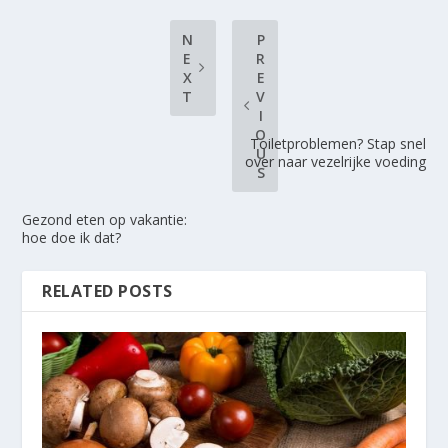
N
P
E
R
X
E
T
V
I
O
Toiletproblemen? Stap snel
U
over naar vezelrijke voeding
S
Gezond eten op vakantie:
hoe doe ik dat?
RELATED POSTS